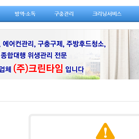
방역·소독
구충관리
크리닝서비스