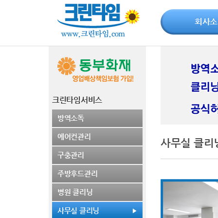
회사소
크린타임서비스
방역소독
에어컨관리
사무실 클리
구충관리
주방후드관리
병원 클리닝
사무실 클리닝