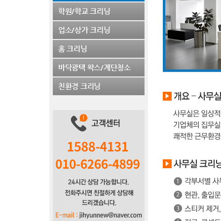
학원/학교 크리닝
업소/상가 크리닝
홈 크리닝
바닥광택 왁스/계단청소
친환경 크리닝