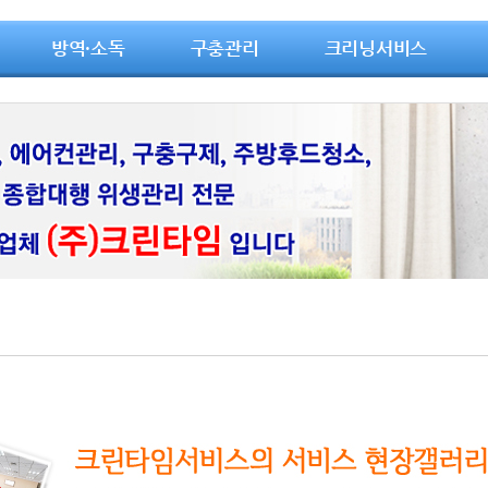
방역·소독
구충관리
크리닝서비스