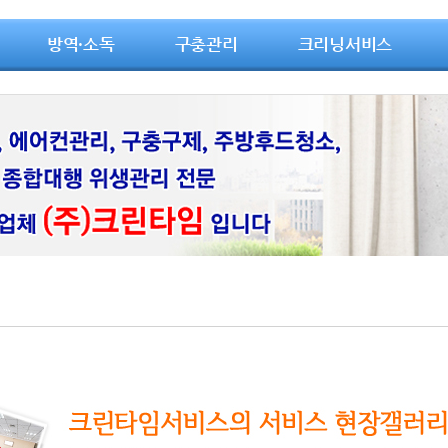
방역·소독
구충관리
크리닝서비스