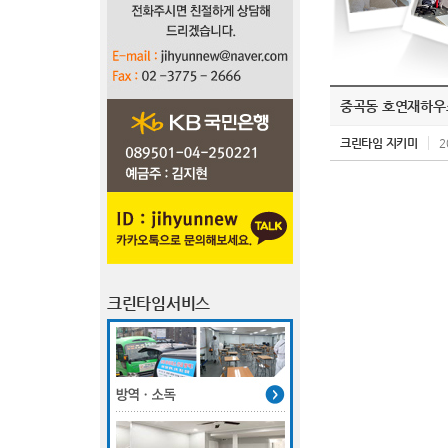
중곡동 호연재하우
크린타임 지키미
2
크린타임서비스