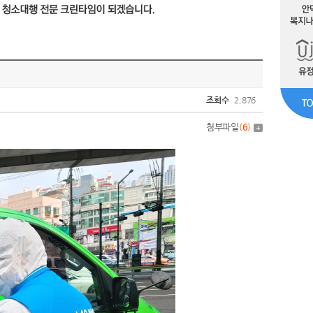
조회수
2,876
첨부파일
(
6
)