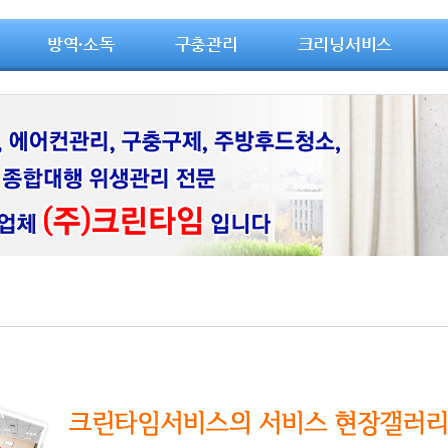
방역·소독
구충관리
크리닝서비스