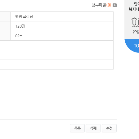
첨부파일
(
0
)
병원 크리닝
120평
02--
목록
삭제
수정