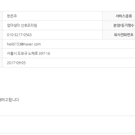
한은주
서비스종류
엄마생각 산후조리원
분양/등기평수
010-3217-0543
회사전화번호
hek0153@naver.com
서울시 도보규 노해로 397-16
2017-09-05
 내려고합니다