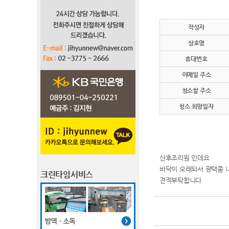
작성자
상호명
휴대번호
이메일 주소
청소할 주소
청소 희망일자
산후조리원 인데요
바닥이 오래되서 광택좀
크린타임서비스
견적부탁합니다.