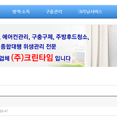
방역·소독
구충관리
크리닝서비스
03:47