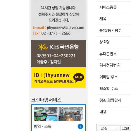
서비스종류
제목
분양/등기평수
상호명
휴대폰번호
회사전화번호
이메일 주소
청소할 주소
크린타임서비스
청소 희망일자
내용