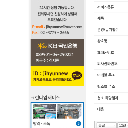
서비스종류
제목
분양/등기평수
상호명
휴대폰번호
회사전화번호
이메일 주소
청소할 주소
크린타임서비스
청소 희망일자
내용