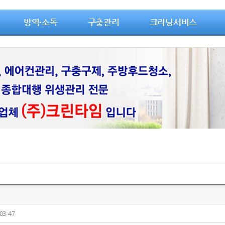
방역·소독
구충관리
크리닝서비스
03:47