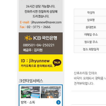
작성자
상호명
휴대번호
이메일 주소
청소할 주소
청소 희망일자
산후조리원 인데요
바닥이 오래되서 광택좀
크린타임서비스
견적부탁합니다.