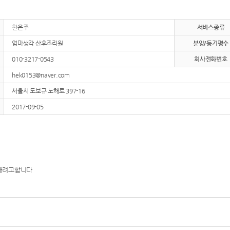
한은주
서비스종류
엄마생각 산후조리원
분양/등기평수
010-3217-0543
회사전화번호
hek0153@naver.com
서울시 도보규 노해로 397-16
2017-09-05
 내려고합니다