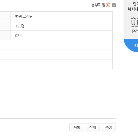
첨부파일
(
0
)
병원 크리닝
120평
02--
목록
삭제
수정